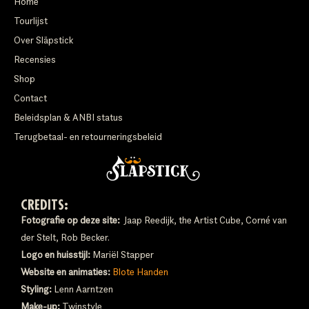
Home
Tourlijst
Over Släpstick
Recensies
Shop
Contact
Beleidsplan & ANBI status
Terugbetaal- en retourneringsbeleid
CREDITS:
Fotografie op deze site:
Jaap Reedijk, the Artist Cube, Corné van
der Stelt, Rob Becker.
Logo en huisstijl:
Mariël Stapper
Website en animaties:
Blote Handen
Styling:
Lenn Aarntzen
Make-up:
Twinstyle