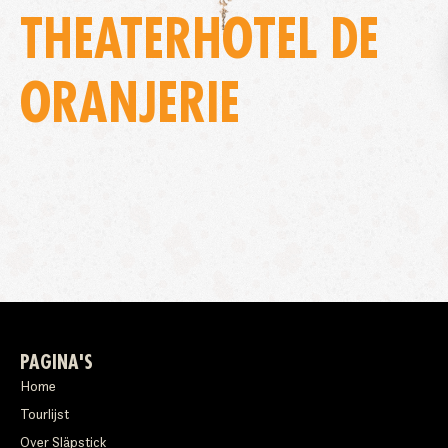
THEATERHOTEL DE
ORANJERIE
PAGINA'S
Home
Tourlijst
Over Släpstick