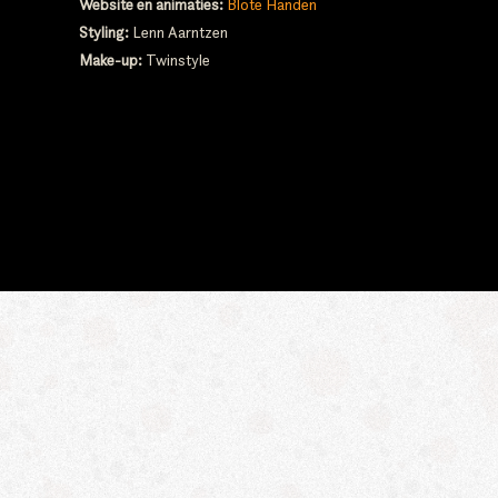
Website en animaties:
Blote Handen
Styling:
Lenn Aarntzen
Make-up:
Twinstyle