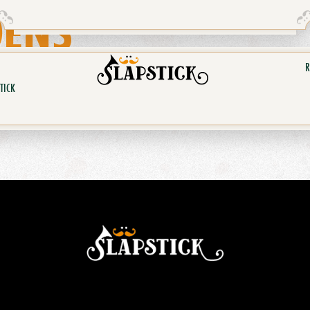
DENS
R
TICK