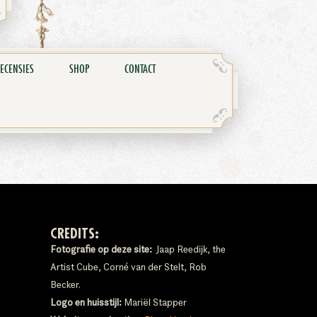
ECENSIES
SHOP
CONTACT
CREDITS:
Fotografie op deze site:
Jaap Reedijk, the
Artist Cube, Corné van der Stelt, Rob
Becker.
Logo en huisstijl:
Mariël Stapper