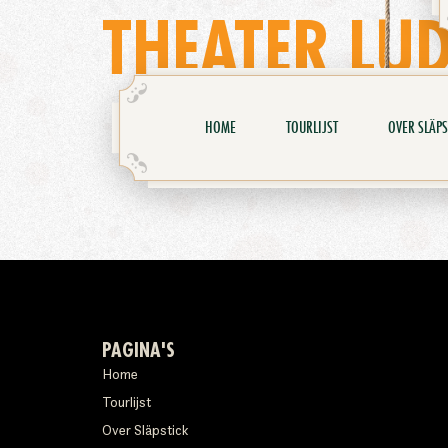
THEATER LU
HOME
TOURLIJST
OVER SLÄPS
PAGINA'S
Home
Tourlijst
Over Släpstick