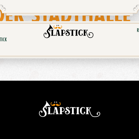
DER STADTHALLE
R
TICK