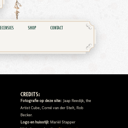
ECENSIES
SHOP
CONTACT
CREDITS:
Fotografie op deze site:
Jaap Reedijk, the
Artist Cube, Corné van der Stelt, Rob
Becker.
Logo en huisstijl:
Mariël Stapper