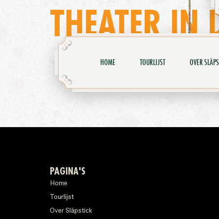
THEATER IN 
HOME
TOURLIJST
OVER SLÄPS
PAGINA'S
Home
Tourlijst
Over Släpstick