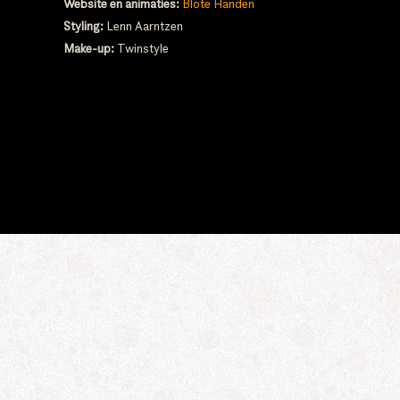
Website en animaties:
Blote Handen
Styling:
Lenn Aarntzen
Make-up:
Twinstyle