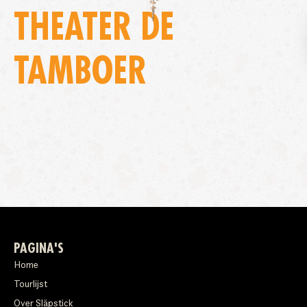
THEATER DE
TAMBOER
PAGINA'S
Home
Tourlijst
Over Släpstick