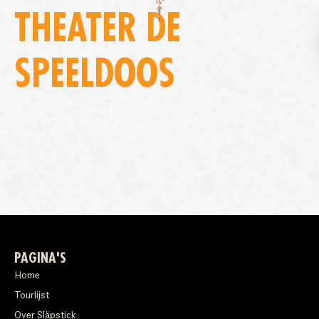
THEATER DE
SPEELDOOS
PAGINA'S
Home
Tourlijst
Over Släpstick