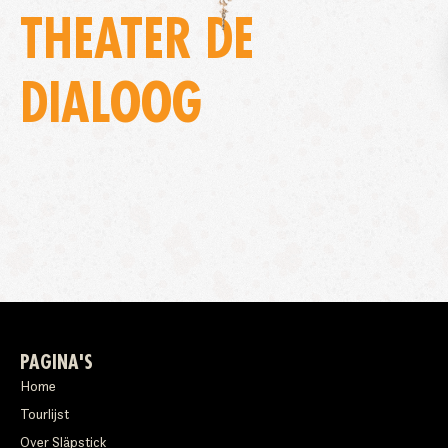
THEATER DE
DIALOOG
PAGINA'S
Home
Tourlijst
Over Släpstick