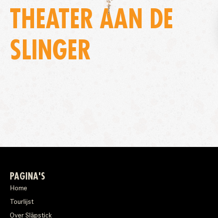
THEATER AAN DE
SLINGER
PAGINA'S
Home
Tourlijst
Over Släpstick