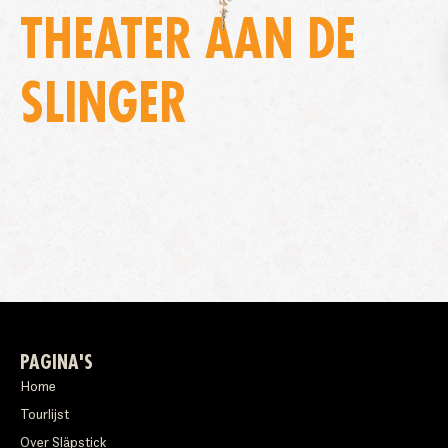
THEATER AAN DE
SLINGER
PAGINA'S
Home
Tourlijst
Over Släpstick