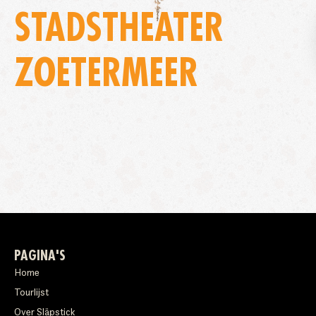
STADSTHEATER
ZOETERMEER
PAGINA'S
Home
Tourlijst
Over Släpstick