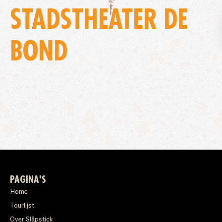
STADSTHEATER DE
BOND
PAGINA'S
Home
Tourlijst
Over Släpstick