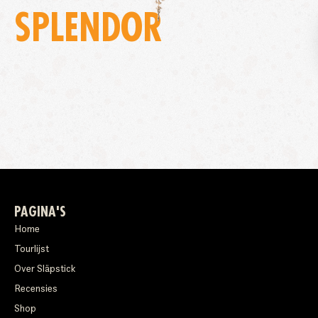
SPLENDOR
PAGINA'S
Home
Tourlijst
Over Släpstick
Recensies
Shop