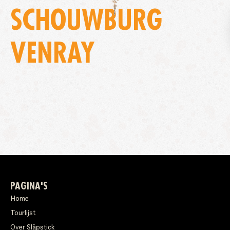
SCHOUWBURG
VENRAY
PAGINA'S
Home
Tourlijst
Over Släpstick