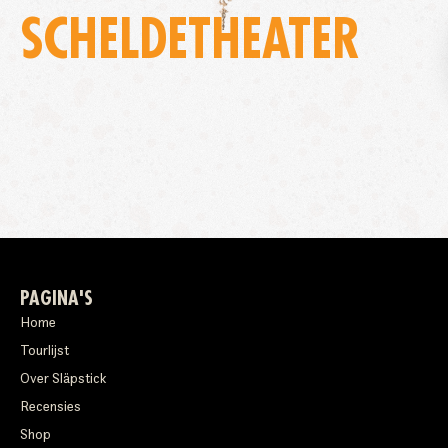
SCHELDETHEATER
PAGINA'S
Home
Tourlijst
Over Släpstick
Recensies
Shop