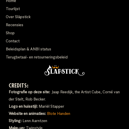
Home
Tourlijst
Over Släpstick
Recensies
Shop
Contact
Beleidsplan & ANBI status
Terugbetaal- en retourneringsbeleid
CREDITS:
Fotografie op deze site:
Jaap Reedijk, the Artist Cube, Corné van
der Stelt, Rob Becker.
Logo en huisstijl:
Mariël Stapper
Website en animaties:
Blote Handen
Styling:
Lenn Aarntzen
Make-up:
Twinstyle