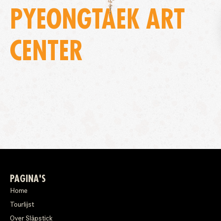
PYEONGTAEK ART
CENTER
PAGINA'S
Home
Tourlijst
Over Släpstick