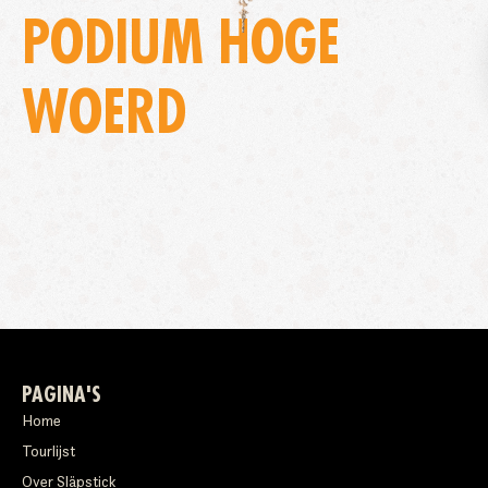
PODIUM HOGE
WOERD
PAGINA'S
Home
Tourlijst
Over Släpstick