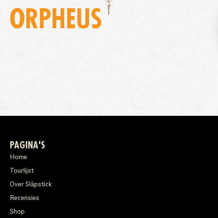
ORPHEUS
PAGINA'S
Home
Tourlijst
Over Släpstick
Recensies
Shop