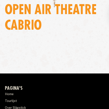
OPEN AIR THEATRE
CABRIO
PAGINA'S
Home
Tourlijst
Over Släpstick