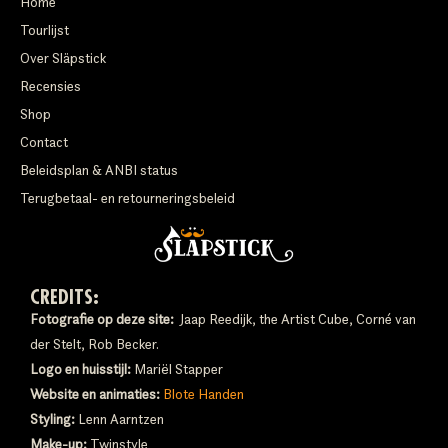
Home
Tourlijst
Over Släpstick
Recensies
Shop
Contact
Beleidsplan & ANBI status
Terugbetaal- en retourneringsbeleid
CREDITS:
Fotografie op deze site:
Jaap Reedijk, the Artist Cube, Corné van
der Stelt, Rob Becker.
Logo en huisstijl:
Mariël Stapper
Website en animaties:
Blote Handen
Styling:
Lenn Aarntzen
Make-up:
Twinstyle