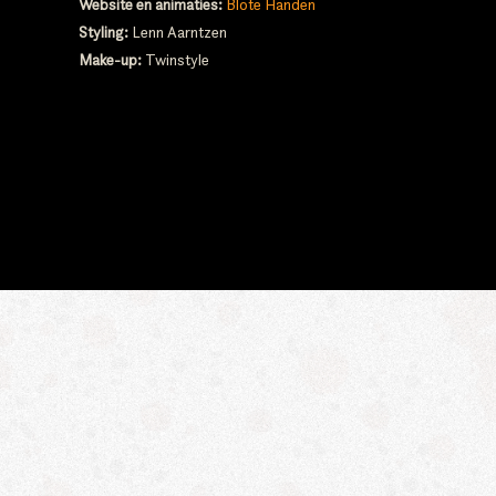
Website en animaties:
Blote Handen
Styling:
Lenn Aarntzen
Make-up:
Twinstyle