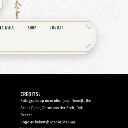
ECENSIES
SHOP
CONTACT
CREDITS:
Fotografie op deze site:
Jaap Reedijk, the
Artist Cube, Corné van der Stelt, Rob
Becker.
Logo en huisstijl:
Mariël Stapper