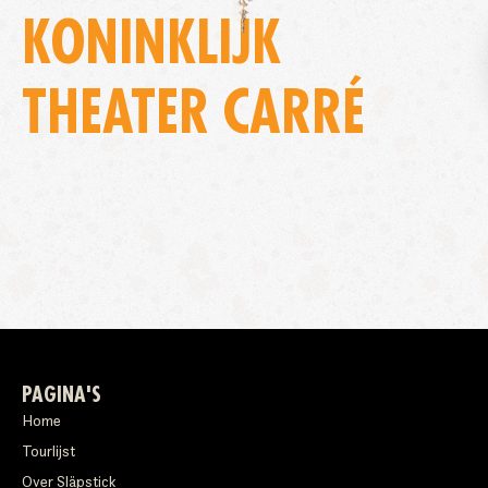
KONINKLIJK
THEATER CARRÉ
PAGINA'S
Home
Tourlijst
Over Släpstick