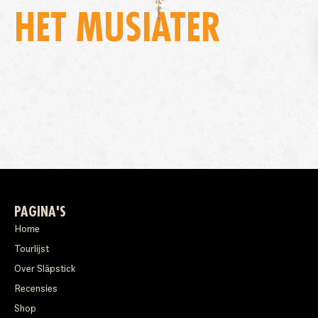
HET MUSIATER
PAGINA'S
Home
Tourlijst
Over Släpstick
Recensies
Shop