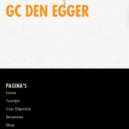
GC DEN EGGER
PAGINA'S
Home
Tourlijst
Over Släpstick
Recensies
Shop