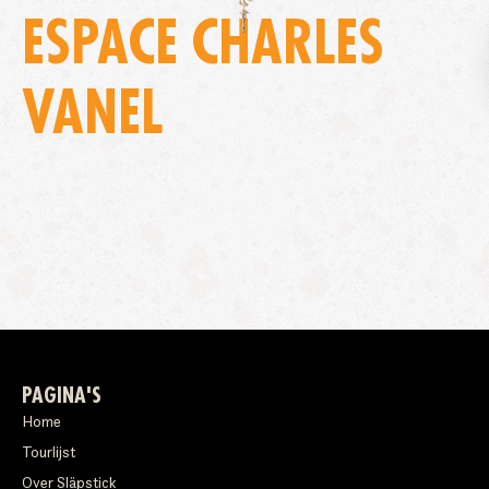
ESPACE CHARLES
VANEL
PAGINA'S
Home
Tourlijst
Over Släpstick