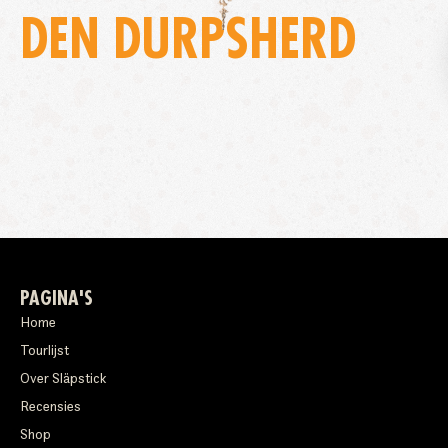
DEN DURPSHERD
PAGINA'S
Home
Tourlijst
Over Släpstick
Recensies
Shop