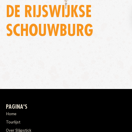
DE RIJSWIJKSE
SCHOUWBURG
PAGINA'S
Home
Tourlijst
Over Släpstick