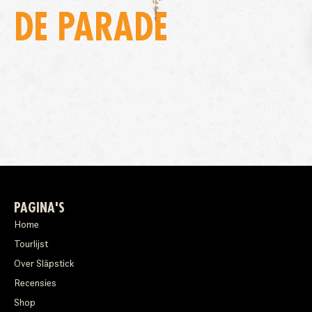
DE PARADE
PAGINA'S
Home
Tourlijst
Over Släpstick
Recensies
Shop