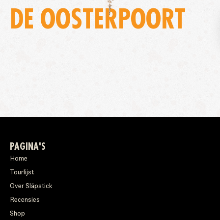
DE OOSTERPOORT
PAGINA'S
Home
Tourlijst
Over Släpstick
Recensies
Shop