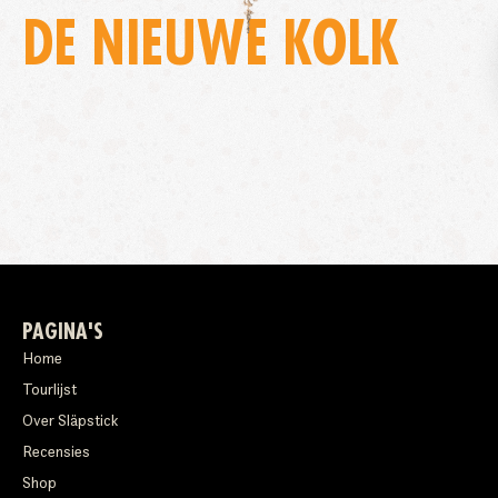
DE NIEUWE KOLK
PAGINA'S
Home
Tourlijst
Over Släpstick
Recensies
Shop