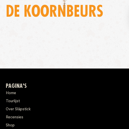
DE KOORNBEURS
PAGINA'S
Home
Tourlijst
Over Släpstick
Recensies
Shop