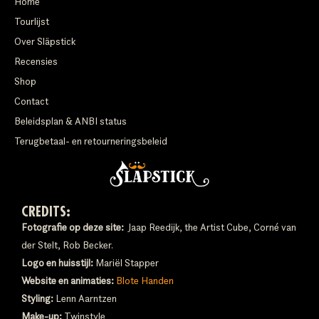
Home
Tourlijst
Over Släpstick
Recensies
Shop
Contact
Beleidsplan & ANBI status
Terugbetaal- en retourneringsbeleid
CREDITS:
Fotografie op deze site:
Jaap Reedijk, the Artist Cube, Corné van
der Stelt, Rob Becker.
Logo en huisstijl:
Mariël Stapper
Website en animaties:
Blote Handen
Styling:
Lenn Aarntzen
Make-up:
Twinstyle