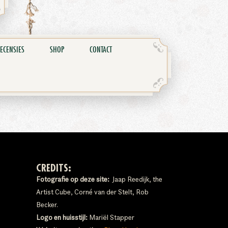
ECENSIES
SHOP
CONTACT
CREDITS:
Fotografie op deze site:
Jaap Reedijk, the
Artist Cube, Corné van der Stelt, Rob
Becker.
Logo en huisstijl:
Mariël Stapper