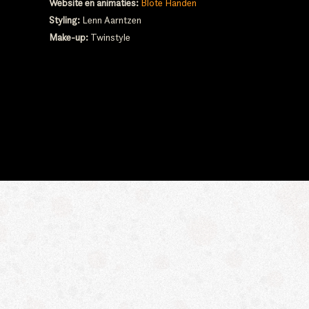
Website en animaties:
Blote Handen
Styling:
Lenn Aarntzen
Make-up:
Twinstyle