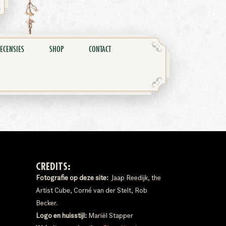
ECENSIES
SHOP
CONTACT
CREDITS:
Fotografie op deze site:
Jaap Reedijk, the
Artist Cube, Corné van der Stelt, Rob
Becker.
Logo en huisstijl:
Mariël Stapper