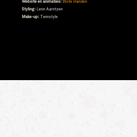
Website en animaties:
Blote Handen
Styling:
Lenn Aarntzen
Make-up:
Twinstyle