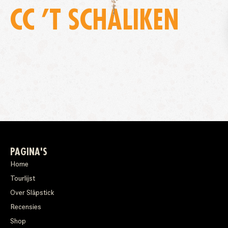
CC ’T SCHALIKEN
PAGINA'S
Home
Tourlijst
Over Släpstick
Recensies
Shop