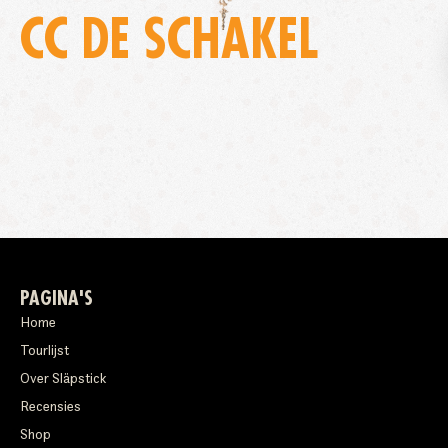
CC DE SCHAKEL
PAGINA'S
Home
Tourlijst
Over Släpstick
Recensies
Shop