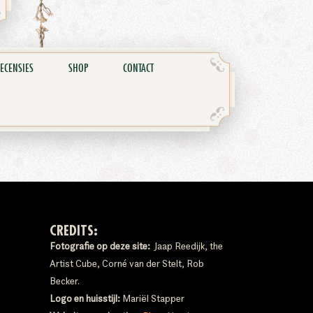
ECENSIES
SHOP
CONTACT
CREDITS:
Fotografie op deze site:
Jaap Reedijk, the
Artist Cube, Corné van der Stelt, Rob
Becker.
Logo en huisstijl:
Mariël Stapper