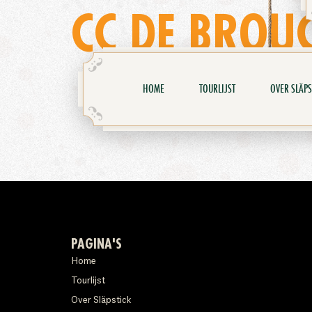
CC DE BROU
HOME
TOURLIJST
OVER SLÄPS
PAGINA'S
Home
Tourlijst
Over Släpstick