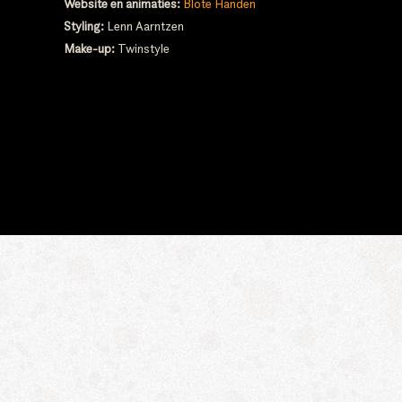
Website en animaties:
Blote Handen
Styling:
Lenn Aarntzen
Make-up:
Twinstyle