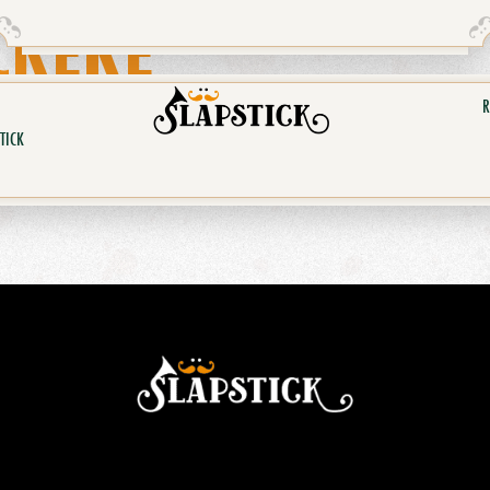
CKERE
R
TICK