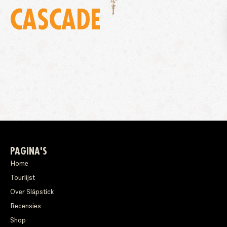
CASCADE
PAGINA'S
Home
Tourlijst
Over Släpstick
Recensies
Shop