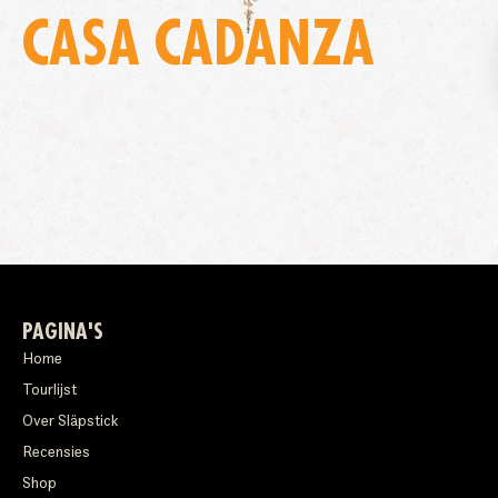
CASA CADANZA
PAGINA'S
Home
Tourlijst
Over Släpstick
Recensies
Shop