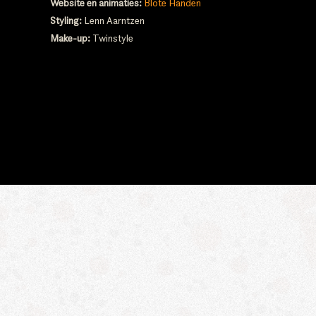
Website en animaties:
Blote Handen
Styling:
Lenn Aarntzen
Make-up:
Twinstyle