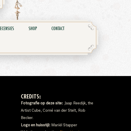
ECENSIES
SHOP
CONTACT
CREDITS:
Fotografie op deze site:
Jaap Reedijk, the
Artist Cube, Corné van der Stelt, Rob
Becker.
Logo en huisstijl:
Mariël Stapper