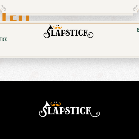
TEIT
R
TICK