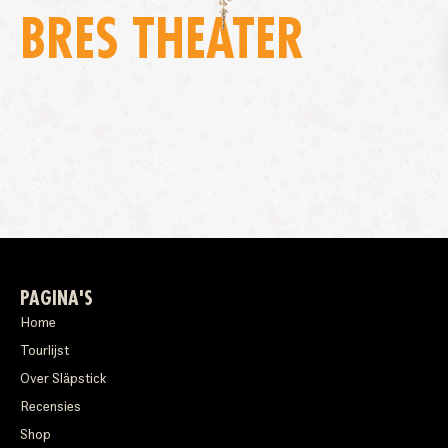
BRES THEATER
PAGINA'S
Home
Tourlijst
Over Släpstick
Recensies
Shop