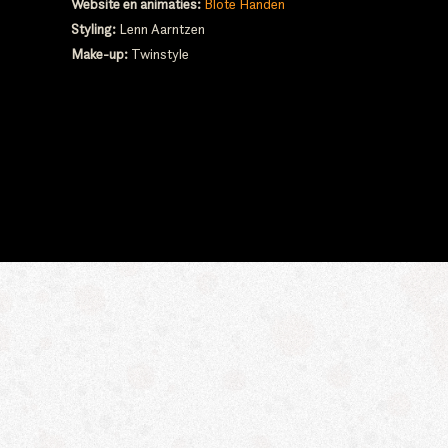
Website en animaties:
Blote Handen
Styling:
Lenn Aarntzen
Make-up:
Twinstyle