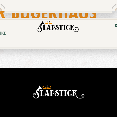
R BÜGERHAUS
R
TICK