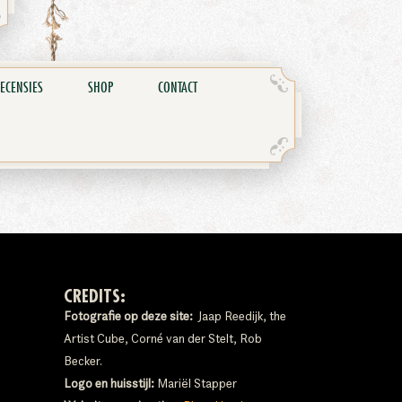
ECENSIES
SHOP
CONTACT
CREDITS:
Fotografie op deze site:
Jaap Reedijk, the
Artist Cube, Corné van der Stelt, Rob
Becker.
Logo en huisstijl:
Mariël Stapper