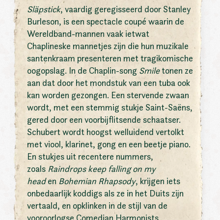
Släpstick
, vaardig geregisseerd door Stanley
Burleson, is een spectacle coupé waarin de
Wereldband-mannen vaak ietwat
Chaplineske mannetjes zijn die hun muzikale
santenkraam presenteren met tragikomische
oogopslag. In de Chaplin-song
Smile
tonen ze
aan dat door het mondstuk van een tuba ook
kan worden gezongen. Een stervende zwaan
wordt, met een stemmig stukje Saint-Saëns,
gered door een voorbijflitsende schaatser.
Schubert wordt hoogst welluidend vertolkt
met viool, klarinet, gong en een beetje piano.
En stukjes uit recentere nummers,
zoals
Raindrops keep falling on my
head
en
Bohemian Rhapsody
, krijgen iets
onbedaarlijk koddigs als ze in het Duits zijn
vertaald, en opklinken in de stijl van de
vooroorlogse Comedian Harmonists.