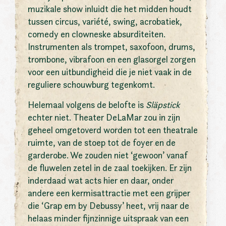
muzikale show inluidt die het midden houdt
tussen circus, variété, swing, acrobatiek,
comedy en clowneske absurditeiten.
Instrumenten als trompet, saxofoon, drums,
trombone, vibrafoon en een glasorgel zorgen
voor een uitbundigheid die je niet vaak in de
reguliere schouwburg tegenkomt.
Helemaal volgens de belofte is
Släpstick
echter niet. Theater DeLaMar zou in zijn
geheel omgetoverd worden tot een theatrale
ruimte, van de stoep tot de foyer en de
garderobe. We zouden niet ‘gewoon’ vanaf
de fluwelen zetel in de zaal toekijken. Er zijn
inderdaad wat acts hier en daar, onder
andere een kermisattractie met een grijper
die ‘Grap em by Debussy’ heet, vrij naar de
helaas minder fijnzinnige uitspraak van een