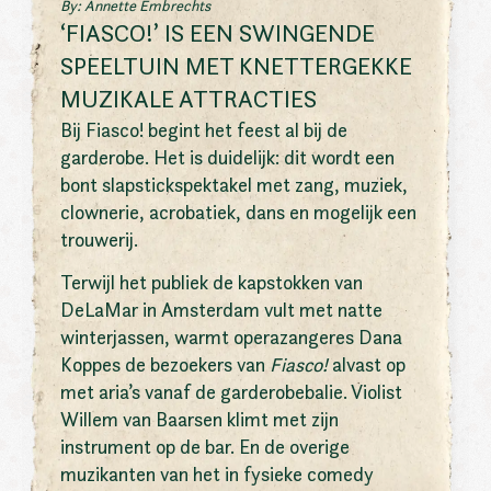
By: Annette Embrechts
‘FIASCO!’ IS EEN SWINGENDE
SPEELTUIN MET KNETTERGEKKE
MUZIKALE ATTRACTIES
Bij Fiasco! begint het feest al bij de
garderobe. Het is duidelijk: dit wordt een
bont slapstickspektakel met zang, muziek,
clownerie, acrobatiek, dans en mogelijk een
trouwerij.
Terwijl het publiek de kapstokken van
DeLaMar in Amsterdam vult met natte
winterjassen, warmt operazangeres Dana
Koppes de bezoekers van
Fiasco!
alvast op
met aria’s vanaf de garderobebalie. Violist
Willem van Baarsen klimt met zijn
instrument op de bar. En de overige
muzikanten van het in fysieke comedy