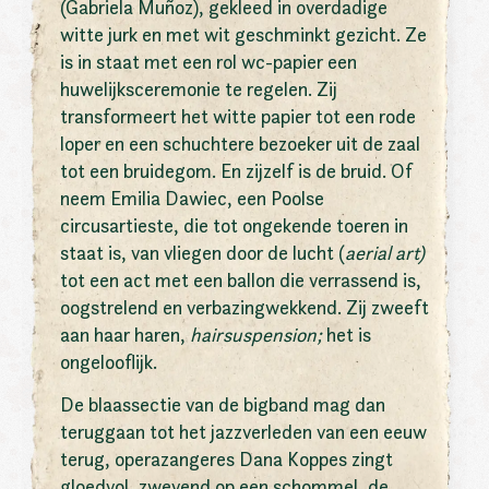
(Gabriela Muñoz), gekleed in overdadige
witte jurk en met wit geschminkt gezicht. Ze
is in staat met een rol wc-papier een
huwelijksceremonie te regelen. Zij
transformeert het witte papier tot een rode
loper en een schuchtere bezoeker uit de zaal
tot een bruidegom. En zijzelf is de bruid. Of
neem Emilia Dawiec, een Poolse
circusartieste, die tot ongekende toeren in
staat is, van vliegen door de lucht (
aerial art)
tot een act met een ballon die verrassend is,
oogstrelend en verbazingwekkend. Zij zweeft
aan haar haren,
hairsuspension
;
het is
ongelooflijk.
De blaassectie van de bigband mag dan
teruggaan tot het jazzverleden van een eeuw
terug, operazangeres Dana Koppes zingt
gloedvol, zwevend op een schommel, de