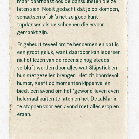
maar daarnaast ook de danskunsten die ze
laten zien. Nooit gedacht dat je op klompen,
schaatsen of ski’s net zo goed kunt
tapdansen als de schoenen die ervoor
gemaakt zijn.
Er gebeurt teveel om te benoemen en dat is
een groot geluk, want daardoor kan iedereen
na het lezen van de recensie nog steeds
verbluft worden door alles wat Släpstick en
hun metgezellen brengen. Het zit boordevol
humor, geeft op momenten kippenvel en
biedt een avond om het ‘gewone’ leven even
helemaal buiten te laten en het DeLaMar in
te stappen voor een avond met alles erop en
eraan.