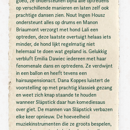
goed, ze ondersteunen bijna alle optredens
op verschillende manieren en laten zelf ook
prachtige dansen zien. Nout Ingen Housz
ondersteunt alles op drums en Manon
Briaumont verzorgt met hond Lali een
optreden, deze laatste overtuigt helaas iets
minder, de hond lijkt regelmatig niet
helemaal te doen wat gepland is. Gelukkig
verbluft Emilia Dawiec iedereen met haar
fenomenale dans en optredens. Ze verdwijnt
in een ballon en heeft tevens een
hairsuspensionact. Dana Koppes luistert de
voorstelling op met prachtig klassiek gezang
en weet zich knap staande te houden
wanneer Släpstick daar hun komediesaus
over giet. De mannen van Släpstick verbazen
elke keer opnieuw. De hoeveelheid
muziekinstrumenten die ze groots bespelen,