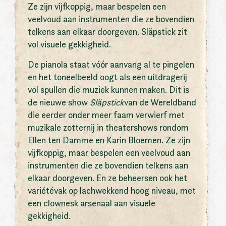
Ze zijn vijfkoppig, maar bespelen een
veelvoud aan instrumenten die ze bovendien
telkens aan elkaar doorgeven. Släpstick zit
vol visuele gekkigheid.
De pianola staat vóór aanvang al te pingelen
en het toneelbeeld oogt als een uitdragerij
vol spullen die muziek kunnen maken. Dit is
de nieuwe show
Släpstick
van de Wereldband
die eerder onder meer faam verwierf met
muzikale zotternij in theatershows rondom
Ellen ten Damme en Karin Bloemen. Ze zijn
vijfkoppig, maar bespelen een veelvoud aan
instrumenten die ze bovendien telkens aan
elkaar doorgeven. En ze beheersen ook het
variétévak op lachwekkend hoog niveau, met
een clownesk arsenaal aan visuele
gekkigheid.