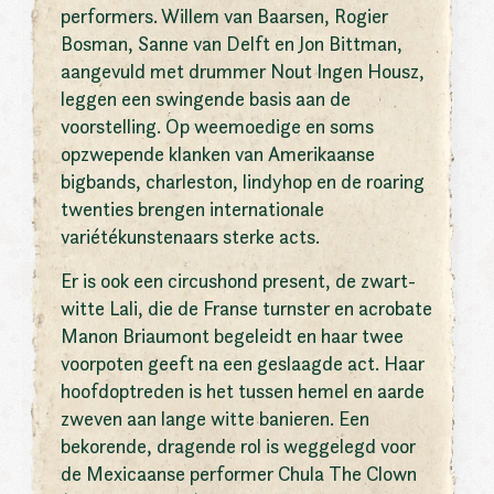
performers. Willem van Baarsen, Rogier
Bosman, Sanne van Delft en Jon Bittman,
aangevuld met drummer Nout Ingen Housz,
leggen een swingende basis aan de
voorstelling. Op weemoedige en soms
opzwepende klanken van Amerikaanse
bigbands, charleston, lindyhop en de roaring
twenties brengen internationale
variétékunstenaars sterke acts.
Er is ook een circushond present, de zwart-
witte Lali, die de Franse turnster en acrobate
Manon Briaumont begeleidt en haar twee
voorpoten geeft na een geslaagde act. Haar
hoofdoptreden is het tussen hemel en aarde
zweven aan lange witte banieren. Een
bekorende, dragende rol is weggelegd voor
de Mexicaanse performer Chula The Clown