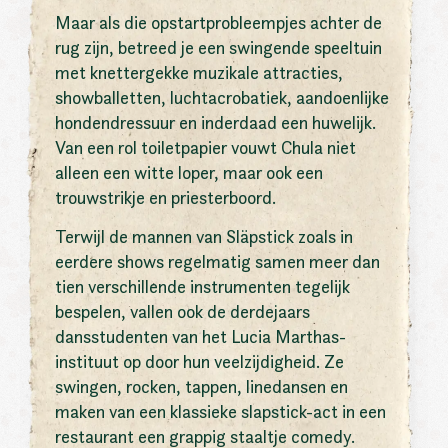
Maar als die opstartprobleempjes achter de
rug zijn, betreed je een swingende speeltuin
met knettergekke muzikale attracties,
showballetten, luchtacrobatiek, aandoenlijke
hondendressuur en inderdaad een huwelijk.
Van een rol toiletpapier vouwt Chula niet
alleen een witte loper, maar ook een
trouwstrikje en priesterboord.
Terwijl de mannen van Släpstick zoals in
eerdere shows regelmatig samen meer dan
tien verschillende instrumenten tegelijk
bespelen, vallen ook de derdejaars
dansstudenten van het Lucia Marthas-
instituut op door hun veelzijdigheid. Ze
swingen, rocken, tappen, linedansen en
maken van een klassieke slapstick-act in een
restaurant een grappig staaltje comedy.