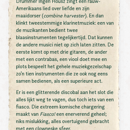
Drummer Ingen Housz zingt een rauw-
Amerikaans lied over liefde en zijn
maaidorser (
combine harvester
). En dan
klinkt tweestemmige klarinetmuziek: een van
de muzikanten bedient twee
blaasinstrumenten tegelijkertijd. Dat kunnen
de andere musici niet op zich laten zitten. De
eerste komt op met drie gitaren, de ander
met een contrabas, een viool doet mee en
plots bespeelt het gehele muziekgezelschap
zo’n tien instrumenten die ze ook nog eens
samen bedienen, als een superieure act.
Er is een glitterende discobal aan het slot die
alles lijkt weg te vagen, dus toch iets van een
fiasco. Die extreem komische chargering
maakt van
Fiasco!
een enerverend geheel;
niks mislukking, alles overtuigend gebracht
met een clowneske sfeer.