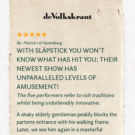
By: Patrick vd Hanenberg
WITH SLÄPSTICK YOU WON’T
KNOW WHAT HAS HIT YOU: THEIR
NEWEST SHOW HAS
UNPARALLELED LEVELS OF
AMUSEMENT!
The five performers refer to rich traditions
whilst being unbelievably innovative.
A shaky elderly gentleman peskily blocks the
parterre entrance with his walking frame.
Later, we see him again in a masterful