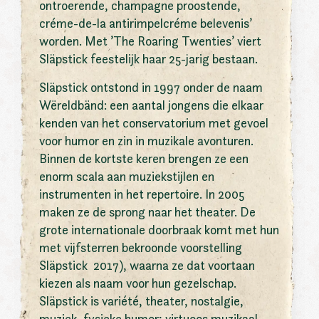
ontroerende, champagne proostende,
créme-de-la antirimpelcréme belevenis’
worden. Met ’The Roaring Twenties’ viert
Släpstick feestelijk haar 25-jarig bestaan.
Släpstick ontstond in 1997 onder de naam
Wëreldbänd: een aantal jongens die elkaar
kenden van het conservatorium met gevoel
voor humor en zin in muzikale avonturen.
Binnen de kortste keren brengen ze een
enorm scala aan muziekstijlen en
instrumenten in het repertoire. In 2005
maken ze de sprong naar het theater. De
grote internationale doorbraak komt met hun
met vijfsterren bekroonde voorstelling
Släpstick 2017), waarna ze dat voortaan
kiezen als naam voor hun gezelschap.
Släpstick is variété, theater, nostalgie,
muziek, fysieke humor; virtuoos muzikaal