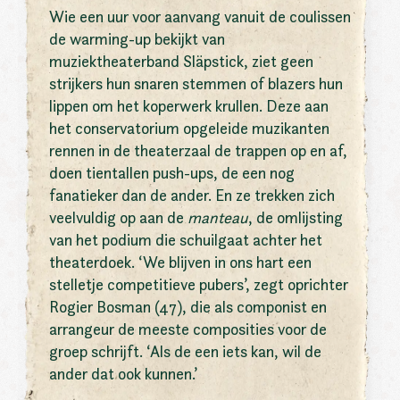
Wie een uur voor aanvang vanuit de coulissen
de warming-up bekijkt van
muziektheaterband Släpstick, ziet geen
strijkers hun snaren stemmen of blazers hun
lippen om het koperwerk krullen. Deze aan
het conservatorium opgeleide muzikanten
rennen in de theaterzaal de trappen op en af,
doen tientallen push-ups, de een nog
fanatieker dan de ander. En ze trekken zich
veelvuldig op aan de
manteau
, de omlijsting
van het podium die schuilgaat achter het
theaterdoek. ‘We blijven in ons hart een
stelletje competitieve pubers’, zegt oprichter
Rogier Bosman (47), die als componist en
arrangeur de meeste composities voor de
groep schrijft. ‘Als de een iets kan, wil de
ander dat ook kunnen.’