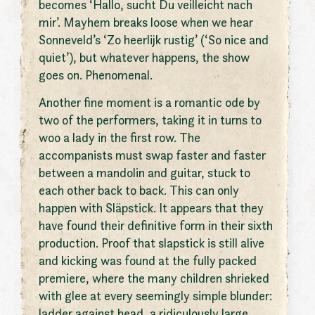
becomes ‘Hallo, sucht Du veilleicht nach
mir’. Mayhem breaks loose when we hear
Sonneveld’s ‘Zo heerlijk rustig’ (‘So nice and
quiet’), but whatever happens, the show
goes on. Phenomenal.
Another fine moment is a romantic ode by
two of the performers, taking it in turns to
woo a lady in the first row. The
accompanists must swap faster and faster
between a mandolin and guitar, stuck to
each other back to back. This can only
happen with Släpstick. It appears that they
have found their definitive form in their sixth
production. Proof that slapstick is still alive
and kicking was found at the fully packed
premiere, where the many children shrieked
with glee at every seemingly simple blunder:
ladder against head, a ridiculously large