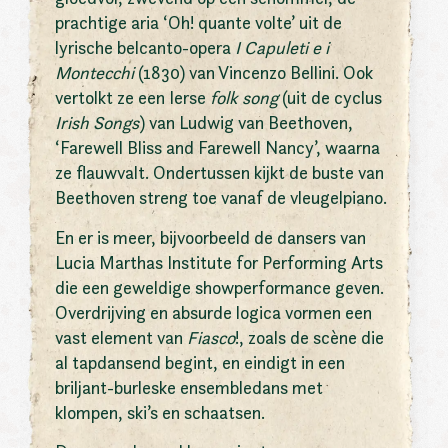
prachtige aria ‘Oh! quante volte’ uit de
lyrische belcanto-opera
I Capuleti e i
Montecchi
(1830) van Vincenzo Bellini. Ook
vertolkt ze een Ierse
folk song
(uit de cyclus
Irish Songs
) van Ludwig van Beethoven,
‘Farewell Bliss and Farewell Nancy’, waarna
ze flauwvalt. Ondertussen kijkt de buste van
Beethoven streng toe vanaf de vleugelpiano.
En er is meer, bijvoorbeeld de dansers van
Lucia Marthas Institute for Performing Arts
die een geweldige showperformance geven.
Overdrijving en absurde logica vormen een
vast element van
Fiasco
!, zoals de scène die
al tapdansend begint, en eindigt in een
briljant-burleske ensembledans met
klompen, ski’s en schaatsen.